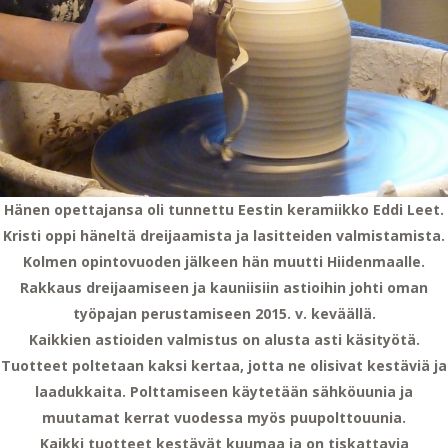
Hänen opettajansa oli tunnettu Eestin keramiikko Eddi Leet.
Kristi oppi häneltä dreijaamista ja lasitteiden valmistamista.
Kolmen opintovuoden jälkeen hän muutti Hiidenmaalle.
Rakkaus dreijaamiseen ja kauniisiin astioihin johti oman
työpajan perustamiseen 2015. v. keväällä.
Kaikkien astioiden valmistus on alusta asti käsityötä.
Tuotteet poltetaan kaksi kertaa, jotta ne olisivat kestäviä ja
laadukkaita. Polttamiseen käytetään sähköuunia ja
muutamat kerrat vuodessa myös puupolttouunia.
Kaikki tuotteet kestävät kuumaa ja on tiskattavia